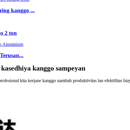
ing kanggo ...
o 2 ton
erusan...
ta kasedhiya kanggo sampeyan
rofesional kita kerjane kanggo nambah produktivitas lan efektifitas bia