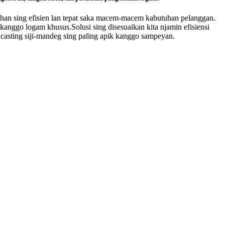
nuhan sing efisien lan tepat saka macem-macem kabutuhan pelanggan.
 kanggo logam khusus.Solusi sing disesuaikan kita njamin efisiensi
si casting siji-mandeg sing paling apik kanggo sampeyan.