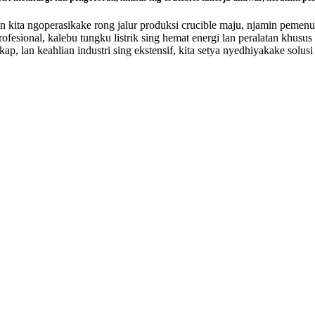
an kita ngoperasikake rong jalur produksi crucible maju, njamin peme
fesional, kalebu tungku listrik sing hemat energi lan peralatan khusus
kap, lan keahlian industri sing ekstensif, kita setya nyedhiyakake solu