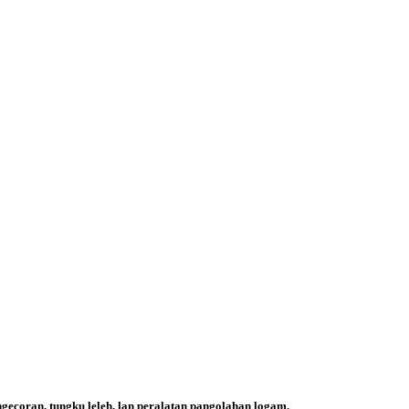
gecoran, tungku leleh, lan peralatan pangolahan logam.