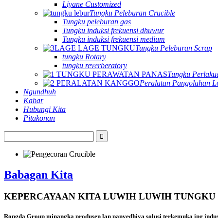
Liyane Customized
Tungku Peleburan Crucible
Tungku peleburan gas
Tungku induksi frekuensi dhuwur
Tungku induksi frekuensi medium
Tungku Peleburan Scrap
tungku Rotary
tungku reverberatory
Tungku Perlaku
Peralatan Pangolahan 
Ngundhuh
Kabar
Hubungi Kita
Pitakonan
Babagan Kita
KEPERCAYAAN KITA LUWIH LUWIH TUNGKU 
Rongda Group minangka produsen lan panyedhiya solusi terkemuka ing industr