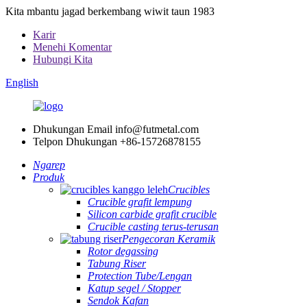
Kita mbantu jagad berkembang wiwit taun 1983
Karir
Menehi Komentar
Hubungi Kita
English
Dhukungan Email
info@futmetal.com
Telpon Dhukungan
+86-15726878155
Ngarep
Produk
Crucibles
Crucible grafit lempung
Silicon carbide grafit crucible
Crucible casting terus-terusan
Pengecoran Keramik
Rotor degassing
Tabung Riser
Protection Tube/Lengan
Katup segel / Stopper
Sendok Kafan