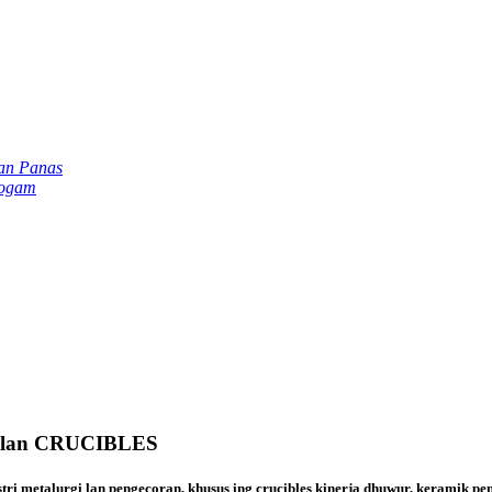
an Panas
Logam
lan CRUCIBLES
i metalurgi lan pengecoran, khusus ing crucibles kinerja dhuwur, keramik pen